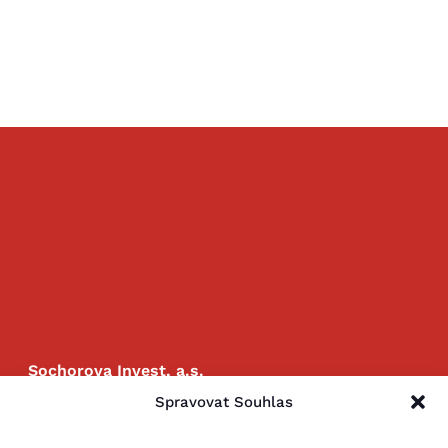
Sochorova Invest, a.s.
Sochorova 3262/23
Spravovat Souhlas
Brno 616 00