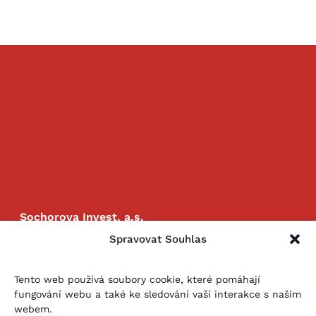
Sochorova Invest, a.s.
Sochorova 3262/23
Spravovat Souhlas
Brno 616 00
Tento web používá soubory cookie, které pomáhají
Zásady cookies
GDPR
fungování webu a také ke sledování vaší interakce s naším
webem.